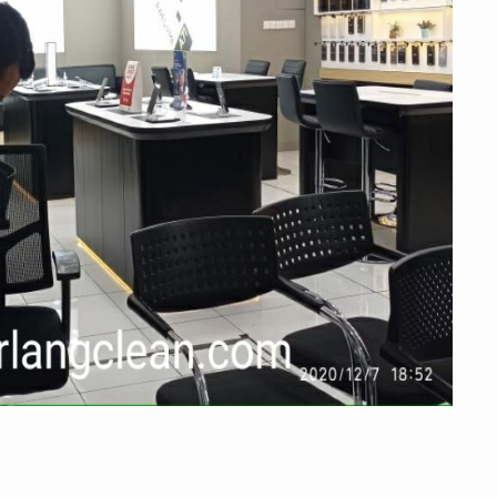
erlang Clean – Bersama Kita Menjaga Kebersihan
.
Didukung oleh
WordPress
.
W