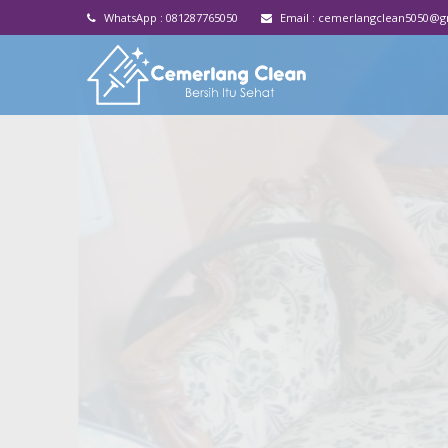
WhatsApp :
081287765050
Email :
cemerlangclean5050@g