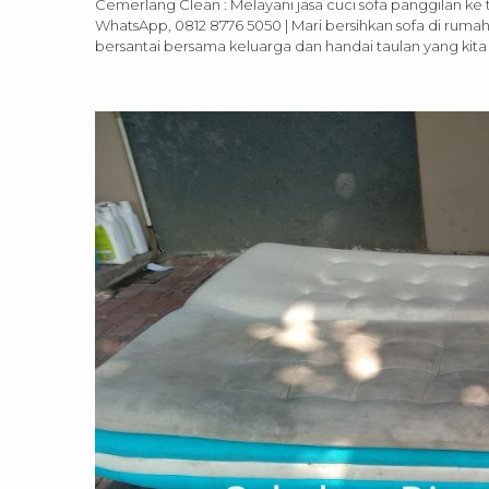
Cemerlang Clean : Melayani jasa cuci sofa panggilan ke 
WhatsApp, 0812 8776 5050 | Mari bersihkan sofa di rum
bersantai bersama keluarga dan handai taulan yang kita 