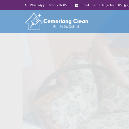
WhatsApp :
081287765050
Email :
cemerlangclean5050@g