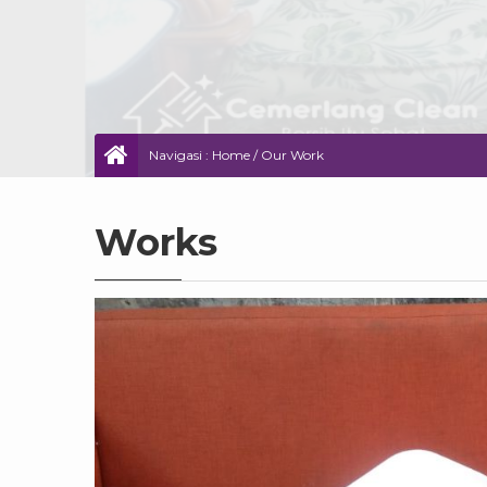
Navigasi :
Home
/
Our Work
Works